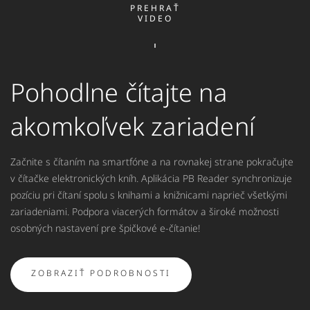
PREHRAŤ
VIDEO
Pohodlne čítajte na
akomkoľvek zariadení
Začnite s čítaním na smartfóne a na rovnakej strane pokračujte
v čítačke elektronických kníh. Aplikácia PB Reader synchronizuje
pozíciu pri čítaní spolu s knihami a knižnicami naprieč všetkými
zariadeniami. Podpora viacerých formátov a široké možnosti
osobných nastavení pre špičkové e-čítanie!
ZOBRAZIŤ PODROBNOSTI