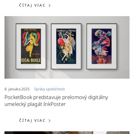
ČÍTAJ VIAC: AKTUALIZÁCIA FIRMV
ČÍTAJ VIAC
8. januára 2025
Správy spoločnosti
PocketBook predstavuje prelomový digitálny
umelecký plagát InkPoster
ČÍTAJ VIAC: POCKETBOOK PREDST
ČÍTAJ VIAC