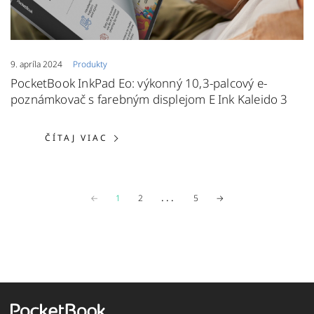
9. apríla 2024
Produkty
PocketBook InkPad Eo: výkonný 10,3-palcový e-
poznámkovač s farebným displejom E Ink Kaleido 3
ČÍTAJ VIAC: POCKETBOOK INKPAD 
ČÍTAJ VIAC
Previous page
...
Next page
←
1
2
5
→