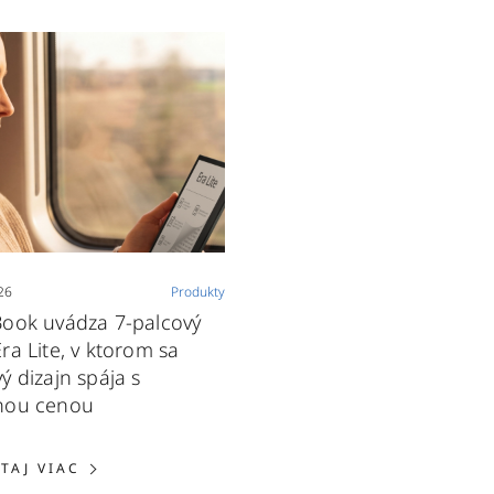
26
Produkty
ook uvádza 7-palcový
ra Lite, v ktorom sa
ý dizajn spája s
nou cenou
INKPAD ONE ZAVÁDZA AI ROZPOZNÁVANIE RUKOPISU A
ČÍTAJ VIAC: POCKETBOOK UVÁDZA 7-PALCOV
ÍTAJ VIAC