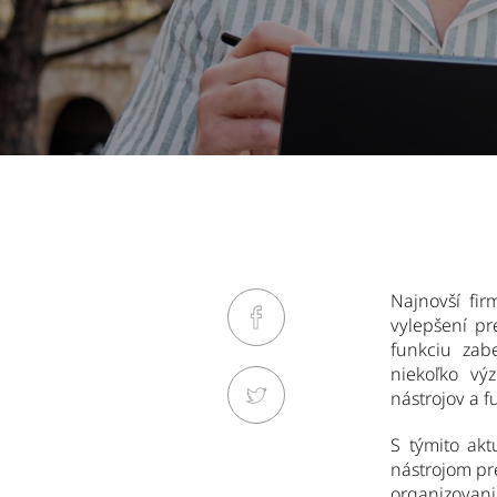
Najnovší fi
vylepšení pr
funkciu zab
niekoľko vý
nástrojov a fu
S týmito akt
nástrojom pr
organizovani