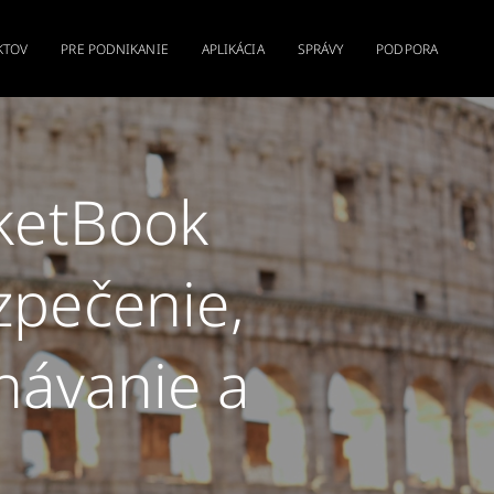
KTOV
PRE PODNIKANIE
APLIKÁCIA
SPRÁVY
PODPORA
cketBook
zpečenie,
návanie a