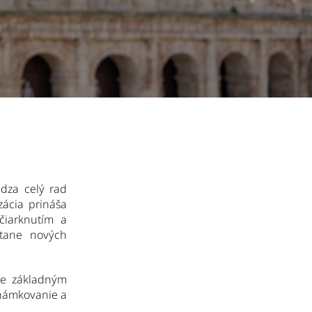
dza celý rad
zácia prináša
čiarknutím a
átane nových
 je základným
známkovanie a