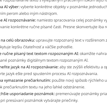
ie rozpoznávanie textu s vylepšeným pracovným tokom tejto f
na AI výber:
vyberte konkrétne objekty v poznámke jednoduch
ním perom alebo iným nástrojom.
ne AI rozpoznávanie:
namiesto spracovania celej poznámky vy
vanie konkrétne ručne písané časti. Presne skonvertujte iba 
r na celú obrazovku:
upravujte rozpoznaný text v rozšírenom 
kytuje lepšiu čitateľnosť a väčšie pohodlie.
 ručne písaný text textom rozpoznaným AI:
okamžite nahra
sané poznámky digitálnym textom rozpoznaným AI.
eňte jazyk na AI rozpoznávanie:
aby ste zvýšili efektivitu a o
erte jazyk ešte pred spustením procesu AI rozpoznávania.
na vymazanie prečiarknutím:
použite nový spôsob rýchleho 
 prečiarknutím textu na jeho ľahké odstránenie.
chšie usporiadanie poznámok:
premenúvajte poznámky pria
 pri presúvaní poznámok vytvárajte priečinky.