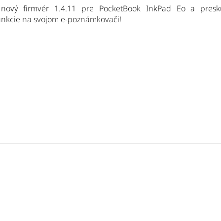
i nový firmvér 1.4.11 pre PocketBook InkPad Eo a pres
unkcie na svojom e-poznámkovači!