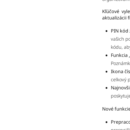
Kľúčové vyl
aktualizácii 
PIN kód 
vašich p
kódu, ab
Funkcia 
Poznámky
Ikona čí
celkový 
Najnovši
poskytuje
Nové funkcie
Prepraco