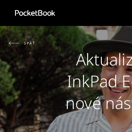
Aa
HD
SPÄŤ
Aktuali
InkPad E
nové nás