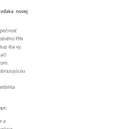
 vďaka novej
zpečnosť
astného PIN
up iba vy.
ači
tom.
zobrazujúcou
tibilita
es+:
e a