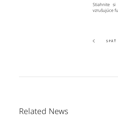
Stiahnite s
vzrušujúce f
SPÄŤ
Related News