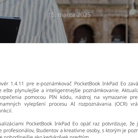
15. marca 2025
rmvér 1.4.11 pre e-poznámkovač PocketBook InkPad Eo zavá
e ešte plynulejšie a inteligentnejšie poznámkovanie. Aktuali
ezpečenia pomocou PIN kódu, nástroj na vymazanie pre
znamných vylepšení procesu AI rozpoznávania (OCR) vr
nkcií.
ualizáciami PocketBook InkPad Eo opäť raz potvrdzuje, že
e profesionálov, študentov a kreatívne osoby, s ktorým je po
e pohodlnejšie ako kedykoľvek predtým.