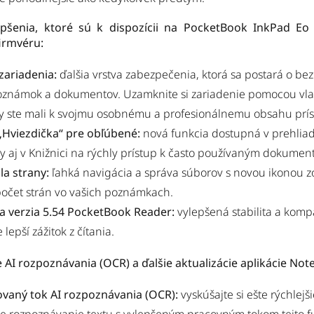
epšenia, ktoré sú k dispozícii na PocketBook InkPad Eo
firmvéru:
zariadenia:
ďalšia vrstva zabezpečenia, ktorá sa postará o be
oznámok a dokumentov. Uzamknite si zariadenie pomocou vl
y ste mali k svojmu osobnému a profesionálnemu obsahu príst
„Hviezdička“ pre obľúbené:
nová funkcia dostupná v prehliad
 aj v Knižnici na rýchly prístup k často používaným dokumen
sla strany:
ľahká navigácia a správa súborov s novou ikonou 
počet strán vo vašich poznámkach.
a verzia 5.54 PocketBook Reader:
vylepšená stabilita a kompa
 lepší zážitok z čítania.
 AI rozpoznávania (OCR) a ďalšie aktualizácie aplikácie Not
vaný tok AI rozpoznávania (OCR):
vyskúšajte si ešte rýchlejši