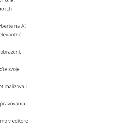
unkcie.
o ich
berte na AI
relevantné
zobrazení,
ďte svoje
ptimalizovali
upravovania
mo v editore