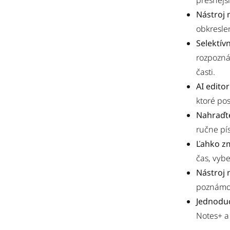
presnejš
Nástroj 
obkresle
Selektív
rozpozná
časti.
AI edito
ktoré pos
Nahraďte
ručne pí
Ľahko zm
čas, vyb
Nástroj 
poznámok
Jednodu
Notes+ a