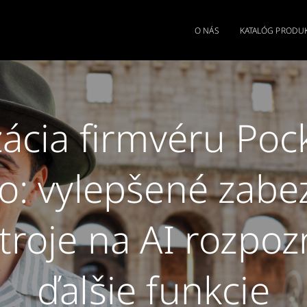
O NÁS
KATALÓG PRODU
zácia firmvéru Po
o: vylepšené zabe
troje na AI rozpoz
ďalšie funkcie