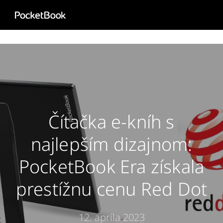
Aa
HD
Čítačka e-kníh s
najlepším dizajnom:
PocketBook Era získala
prestížnu cenu Red Dot
12. apríla 2023