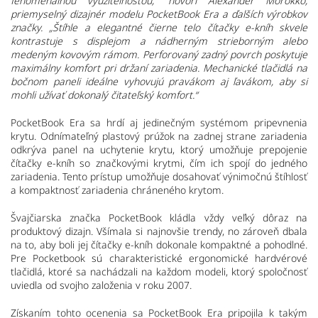
fenomenálnou využiteľnosťou,“ hovorí Alexander Morokko,
priemyselný dizajnér modelu PocketBook Era a ďalších výrobkov
značky. „Štíhle a elegantné čierne telo čítačky e-kníh skvele
kontrastuje s displejom a nádherným strieborným alebo
medeným kovovým rámom. Perforovaný zadný povrch poskytuje
maximálny komfort pri držaní zariadenia. Mechanické tlačidlá na
bočnom paneli ideálne vyhovujú pravákom aj ľavákom, aby si
mohli užívať dokonalý čitateľský komfort.“
PocketBook Era sa hrdí aj jedinečným systémom pripevnenia
krytu. Odnímateľný plastový prúžok na zadnej strane zariadenia
odkrýva panel na uchytenie krytu, ktorý umožňuje prepojenie
čítačky e-kníh so značkovými krytmi, čím ich spojí do jedného
zariadenia. Tento prístup umožňuje dosahovať výnimočnú štíhlosť
a kompaktnosť zariadenia chráneného krytom.
Švajčiarska značka PocketBook kládla vždy veľký dôraz na
produktový dizajn. Všímala si najnovšie trendy, no zároveň dbala
na to, aby boli jej čítačky e-kníh dokonale kompaktné a pohodlné.
Pre Pocketbook sú charakteristické ergonomické hardvérové
tlačidlá, ktoré sa nachádzali na každom modeli, ktorý spoločnosť
uviedla od svojho založenia v roku 2007.
Získaním tohto ocenenia sa PocketBook Era pripojila k takým