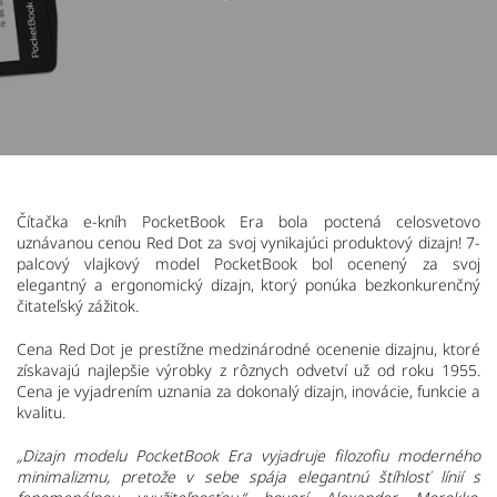
Čítačka e-kníh PocketBook Era bola poctená celosvetovo
uznávanou cenou Red Dot za svoj vynikajúci produktový dizajn! 7-
palcový vlajkový model PocketBook bol ocenený za svoj
elegantný a ergonomický dizajn, ktorý ponúka bezkonkurenčný
čitateľský zážitok.
Cena Red Dot je prestížne medzinárodné ocenenie dizajnu, ktoré
získavajú najlepšie výrobky z rôznych odvetví už od roku 1955.
Cena je vyjadrením uznania za dokonalý dizajn, inovácie, funkcie a
kvalitu.
„Dizajn modelu PocketBook Era vyjadruje filozofiu moderného
minimalizmu, pretože v sebe spája elegantnú štíhlosť línií s