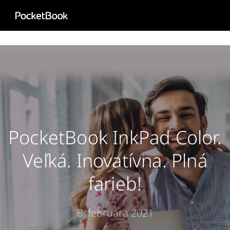
Aa
HD
PocketBook InkPad Color.
Veľká. Inovatívna. Plná
farieb!
8. februára 2021