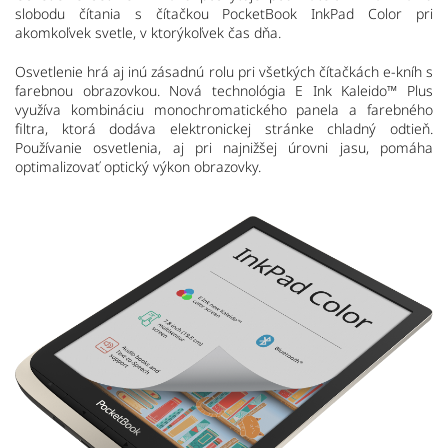
slobodu čítania s čítačkou PocketBook InkPad Color pri
akomkoľvek svetle, v ktorýkoľvek čas dňa.
Osvetlenie hrá aj inú zásadnú rolu pri všetkých čítačkách e-kníh s
farebnou obrazovkou. Nová technológia E Ink Kaleido™ Plus
využíva kombináciu monochromatického panela a farebného
filtra, ktorá dodáva elektronickej stránke chladný odtieň.
Používanie osvetlenia, aj pri najnižšej úrovni jasu, pomáha
optimalizovať optický výkon obrazovky.