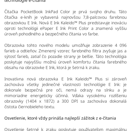
technológie e-čítania
Čítačka PocketBook InkPad Color je prvá svojho druhu. Táto
čítačka e-kníh je vybavená najnovšou 7,8-palcovou farebnou
obrazovkou E Ink. Nová E Ink Kaleido™ Plus predstavuje inováciu
oproti technológii ePaper E Ink Print Color a znamená vyššiu
úroveň pohodlného a bezpečného čítania vo farbe.
Obrazovka tohto nového modelu umožňuje zobrazenie 4 096
farieb a odtieňov. Zmenený vzorec farebného filtra zvyšuje jas a
sýtosť farieb, zatiaľ čo pozadie strany je belšie. Táto technológia
poskytuje najvyššiu možnú úroveň komfortu čítania farebného
obsahu na obrazovke E Ink, ktorá je šetrná k zraku.
Inovatívna nová obrazovka E Ink Kaleido™ Plus si zároveň
zachováva všetky jedinečné vlastnosti technológie E Ink: je
dokonale bezpečná pre oči, nemá odrazy na slnku a je
mimoriadne energeticky účinná. Vďaka vysokému rozlíšeniu
obrazovky (1404 x 1872) a 300 DPI sa zachováva dokonalá
čistota čiernobieleho textu.
Osvetlenie, ktoré vždy prináša najlepší zážitok z e-čítania
Osvetlenie šetrné k zraku poskytuje používateľom maximálnu