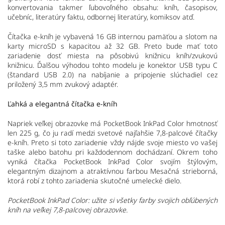
konvertovania takmer ľubovoľného obsahu: kníh, časopisov,
učebníc, literatúry faktu, odbornej literatúry, komiksov atď.
Čítačka e-kníh je vybavená 16 GB internou pamäťou a slotom na
karty microSD s kapacitou až 32 GB. Preto bude mať toto
zariadenie dosť miesta na pôsobivú knižnicu kníh/zvukovú
knižnicu. Ďalšou výhodou tohto modelu je konektor USB typu C
(štandard USB 2.0) na nabíjanie a pripojenie slúchadiel cez
priložený 3,5 mm zvukový adaptér.
Ľahká a elegantná čítačka e-kníh
Napriek veľkej obrazovke má PocketBook InkPad Color hmotnosť
len 225 g, čo ju radí medzi svetové najľahšie 7,8-palcové čítačky
e-kníh. Preto si toto zariadenie vždy nájde svoje miesto vo vašej
taške alebo batohu pri každodennom dochádzaní. Okrem toho
vyniká čítačka PocketBook InkPad Color svojím štýlovým,
elegantným dizajnom a atraktívnou farbou Mesačná strieborná,
ktorá robí z tohto zariadenia skutočné umelecké dielo.
PocketBook InkPad Color: užite si všetky farby svojich obľúbených
kníh na veľkej 7,8-palcovej obrazovke.