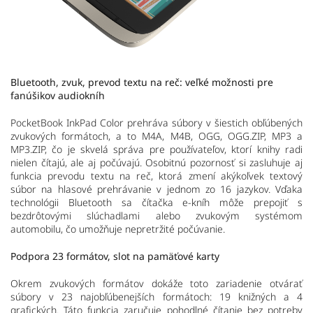
Bluetooth, zvuk, prevod textu na reč: veľké možnosti pre
fanúšikov audiokníh
PocketBook InkPad Color prehráva súbory v šiestich obľúbených
zvukových formátoch, a to M4A, M4B, OGG, OGG.ZIP, MP3 a
MP3.ZIP, čo je skvelá správa pre používateľov, ktorí knihy radi
nielen čítajú, ale aj počúvajú. Osobitnú pozornosť si zasluhuje aj
funkcia prevodu textu na reč, ktorá zmení akýkoľvek textový
súbor na hlasové prehrávanie v jednom zo 16 jazykov. Vďaka
technológii Bluetooth sa čítačka e-kníh môže prepojiť s
bezdrôtovými slúchadlami alebo zvukovým systémom
automobilu, čo umožňuje nepretržité počúvanie.
Podpora 23 formátov, slot na pamäťové karty
Okrem zvukových formátov dokáže toto zariadenie otvárať
súbory v 23 najobľúbenejších formátoch: 19 knižných a 4
grafických. Táto funkcia zaručuje pohodlné čítanie bez potreby