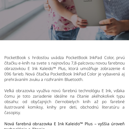
PocketBook s hrdosťou uvádza PocketBook InkPad Color, prvú
čítačku e-kníh na svete s najnovšou 7,8-palcovou novou farebnou
obrazovkou E Ink Kaleido™ Plus, ktorá umožňuje zobrazenie 4
096 farieb. Nová čítačka PocketBook InkPad Color je vybavená aj
prehrávaním zvuku a rozhraním Bluetooth.
Veľká obrazovka využíva novú farebnú technológiu E Ink, vďaka
čomu je toto zariadenie ideálne na čítanie akéhokoľvek typu
obsahu: od obyčajných čiernobielych kníh až po farebné
ilustrované komiksy, knihy pre deti, obchodnú literatúru a
časopisy.
Nová farebná obrazovka E Ink Kaleido™ Plus – vyššia úroveň