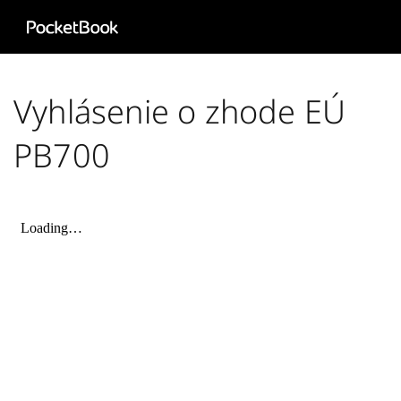
Aa
HD
Vyhlásenie o zhode EÚ
PB700