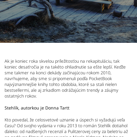
Ak je koniec roka skvelou príležitosťou na rekapituláciu, tak
koniec desaťročia je na takéto ohliadnutie sa ešte lepší. Keďže
sme takmer na konci dekády začínajúcou rokom 2010,
navrhujeme, aby sme si pripomenuli podľa PocketBook
najvýznamnejšie knihy tohto obdobia, ktoré sa stali nielen
bestsellermi, ale aj zrkadlom odrážajúcim trendy a záujmy
ostatných rokov.
Stehlík, autorkou je Donna Tartt
Kto povedal, že celosvetové uznanie a úspech si vyžadujú veľa
času? Od svojho vydania v roku 2013 to román Stehlík dotiahol
ďaleko: od nadšených recenzií a Pulitzerovej ceny za beletriu až