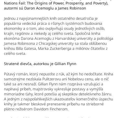
Nations Fail: The Origins of Power, Prosperity, and Poverty),
autormi sú Daron Acemoglu a James Robinson
Jednou z najvýznamnejších kníh ostatného desaťročia je
populárna vedecká práca o rôznych systémoch budovania
ekonomiky a o tom, ako ovplyvňujú osudy jednotlivých osôb,
krajín, regiónov a niekedy aj celého sveta. Spoločná kniha
ekonóma Darona Acemoglu z Harvardskej univerzity a politológa
Jamesa Robinsona z Chicagskej univerzity sa stala obľúbenou
knihou Billa Gatesa, Marka Zuckerberga a miliónov čitateľov z
celého sveta.
Stratené dievča, autorkou je Gillian Flynn
Pútavý román, ktorý nepustíte z rúk, až kým ho nedočítate. Kniha
samozrejme nezískala Pulitzerovu ani Nobelovu cenu, ale o nič
také sa ani nesnaží. Gillian Flynn nám rozpráva vzrušujúci a
napínavý príbeh, majstrovsky vykresľuje postavy a vymýšľa
mimoriadne ťahy, ktoré potešia aj skeptikov detektívneho žánru.
A jedným z najspoľahlivejších ukazovateľov komerčného úspechu
knihy je takmer bleskové prenesenie príbehu na strieborné
plátno režisérom Davidom Fincherom.