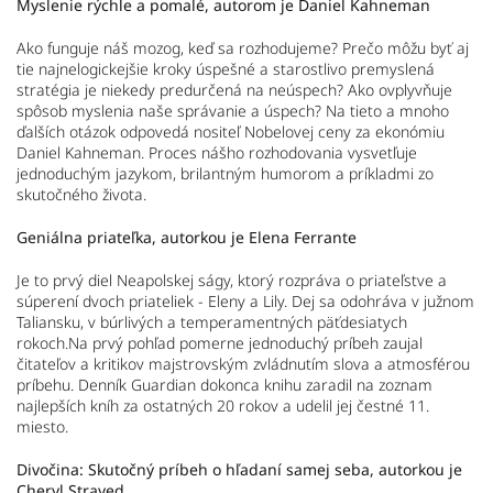
Myslenie rýchle a pomalé, autorom je Daniel Kahneman
Ako funguje náš mozog, keď sa rozhodujeme? Prečo môžu byť aj
tie najnelogickejšie kroky úspešné a starostlivo premyslená
stratégia je niekedy predurčená na neúspech? Ako ovplyvňuje
spôsob myslenia naše správanie a úspech? Na tieto a mnoho
ďalších otázok odpovedá nositeľ Nobelovej ceny za ekonómiu
Daniel Kahneman. Proces nášho rozhodovania vysvetľuje
jednoduchým jazykom, brilantným humorom a príkladmi zo
skutočného života.
Geniálna priateľka, autorkou je Elena Ferrante
Je to prvý diel Neapolskej ságy, ktorý rozpráva o priateľstve a
súperení dvoch priateliek - Eleny a Lily. Dej sa odohráva v južnom
Taliansku, v búrlivých a temperamentných päťdesiatych
rokoch.Na prvý pohľad pomerne jednoduchý príbeh zaujal
čitateľov a kritikov majstrovským zvládnutím slova a atmosférou
príbehu. Denník Guardian dokonca knihu zaradil na zoznam
najlepších kníh za ostatných 20 rokov a udelil jej čestné 11.
miesto.
Divočina: Skutočný príbeh o hľadaní samej seba, autorkou je
Cheryl Strayed