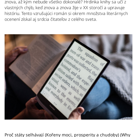
znova, až kým nebude všetko dokonalé? Hrdinka knihy sa učí z
vlastných chýb, keď znova a znova žije v XX storočí a upravuje
históriu. Tento vzrušujúci román si okrem množstva literárnych
ocenení získal aj srdcia čitateľov z celého sveta.
Proč státy selhávají (Kořeny moci, prosperity a chudoby) (Why