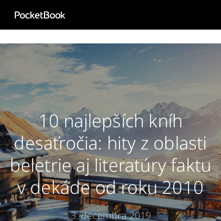
Aa
HD
10 najlepších kníh
desaťročia: hity z oblasti
beletrie aj literatúry faktu
v dekáde od roku 2010
3. decembra 2019